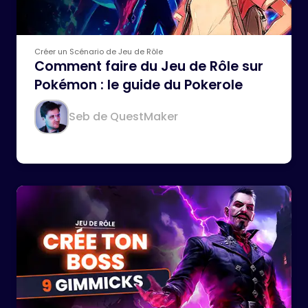
Créer un Scénario de Jeu de Rôle
Comment faire du Jeu de Rôle sur
Pokémon : le guide du Pokerole
Seb de QuestMaker