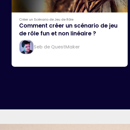
Créer un Scénario de Jeu de Rôle
Comment créer un scénario de jeu
de rôle fun et non linéaire ?
Seb de QuestMaker