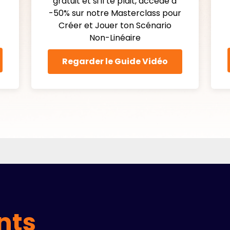
gratuit et si il te plait, accède à
-50% sur notre Masterclass pour
Créer et Jouer ton Scénario
Non-Linéaire
Regarder le Guide Vidéo
nts