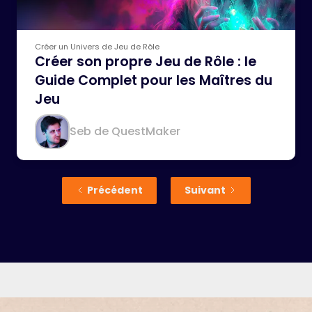
Créer un Univers de Jeu de Rôle
Créer son propre Jeu de Rôle : le
Guide Complet pour les Maîtres du
Jeu
Seb de QuestMaker
Précédent
Suivant