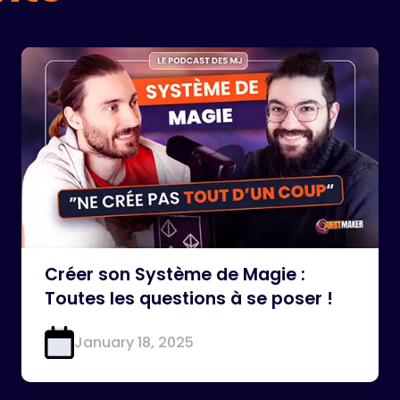
Créer son Système de Magie :
Toutes les questions à se poser !
January 18, 2025