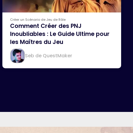
Créer un Scénario de Jeu de Rôle
Comment Créer des PNJ
Inoubliables : Le Guide Ultime pour
les Maîtres du Jeu
Seb de QuestMaker