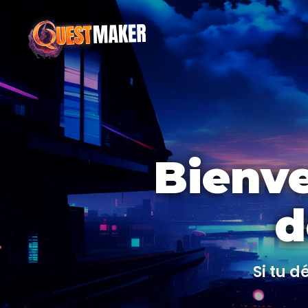
Bienve
d
Si tu d