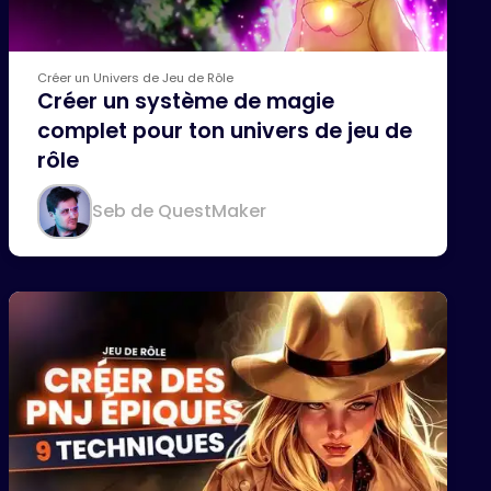
Créer un Univers de Jeu de Rôle
Créer un système de magie
complet pour ton univers de jeu de
rôle
Seb de QuestMaker