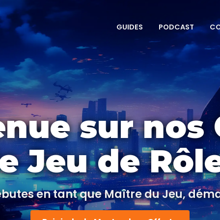
GUIDES
PODCAST
C
nue sur nos
e Jeu de Rôle
ébutes en tant que Maître du Jeu, démar