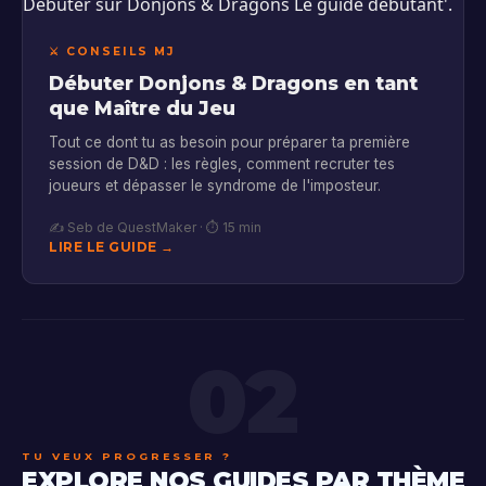
🧙‍♂️ UNIVERS
⚔️ CONSEILS MJ
Débuter Donjons & Dragons en tant
que Maître du Jeu
Tout ce dont tu as besoin pour préparer ta première
session de D&D : les règles, comment recruter tes
joueurs et dépasser le syndrome de l'imposteur.
✍️ Seb de QuestMaker · ⏱️ 15 min
LIRE LE GUIDE →
02
TU VEUX PROGRESSER ?
EXPLORE NOS GUIDES PAR THÈME