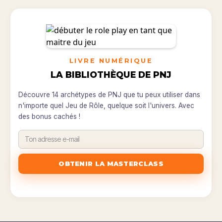
LIVRE NUMÉRIQUE
LA BIBLIOTHÈQUE DE PNJ
Découvre 14 archétypes de PNJ que tu peux utiliser dans
n'importe quel Jeu de Rôle, quelque soit l'univers. Avec
des bonus cachés !