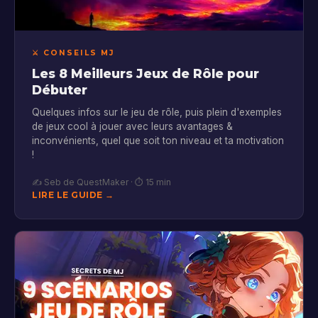
⭐ INCONTOURNABLE
⚔️ CONSEILS MJ
Les 8 Meilleurs Jeux de Rôle pour
Débuter
Quelques infos sur le jeu de rôle, puis plein d'exemples
de jeux cool à jouer avec leurs avantages &
inconvénients, quel que soit ton niveau et ta motivation
!
✍️ Seb de QuestMaker · ⏱️ 15 min
LIRE LE GUIDE →