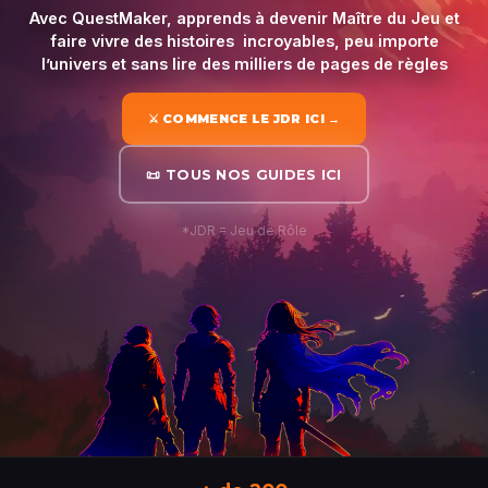
Avec QuestMaker, apprends à devenir Maître du Jeu et
faire vivre des histoires incroyables, peu importe
l’univers et sans lire des milliers de pages de règles
⚔️ COMMENCE LE JDR ICI →
📜 TOUS NOS GUIDES ICI
*JDR = Jeu de Rôle