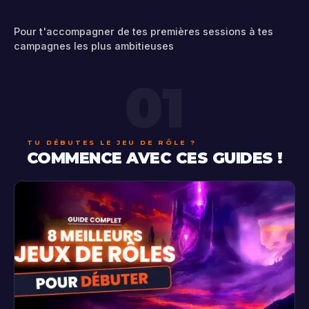
Pour t'accompagner de tes premières sessions à tes
campagnes les plus ambitieuses
01
TU DÉBUTES LE JEU DE RÔLE ?
COMMENCE AVEC CES GUIDES !