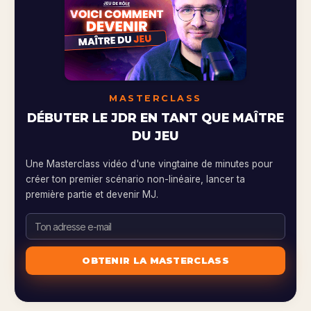
MASTERCLASS
DÉBUTER LE JDR EN TANT QUE MAÎTRE
DU JEU
Une Masterclass vidéo d'une vingtaine de minutes pour
créer ton premier scénario non-linéaire, lancer ta
première partie et devenir MJ.