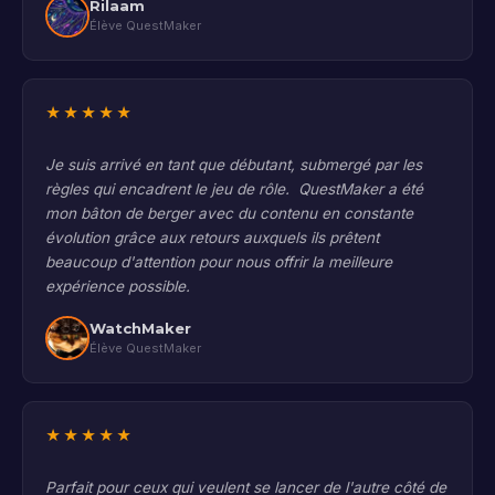
Rilaam
Élève QuestMaker
★★★★★
Je suis arrivé en tant que débutant, submergé par les
règles qui encadrent le jeu de rôle. QuestMaker a été
mon bâton de berger avec du contenu en constante
évolution grâce aux retours auxquels ils prêtent
beaucoup d'attention pour nous offrir la meilleure
expérience possible.
WatchMaker
Élève QuestMaker
★★★★★
Parfait pour ceux qui veulent se lancer de l'autre côté de