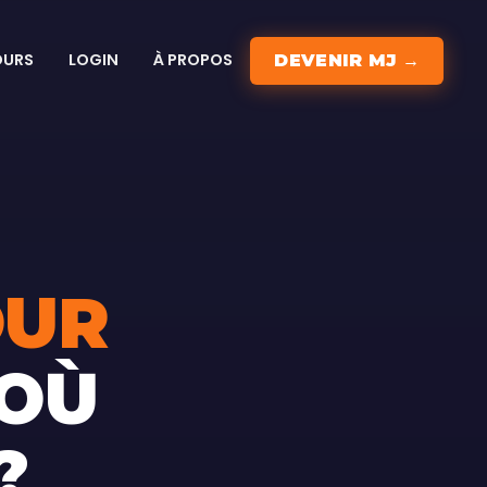
OURS
LOGIN
À PROPOS
DEVENIR MJ →
OUR
 OÙ
?