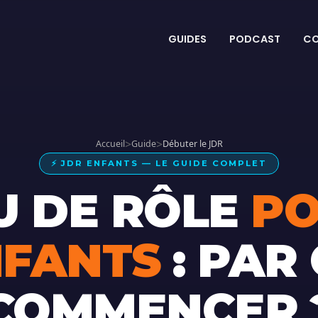
GUIDES
PODCAST
C
>
>
Accueil
Guide
Débuter le JDR
⚡ JDR ENFANTS — LE GUIDE COMPLET
U DE RÔLE
P
NFANTS
: PAR
COMMENCER 