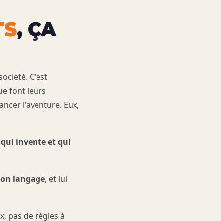
TS
, ÇA
ociété. C'est
ue font leurs
ancer l'aventure. Eux,
 qui invente et qui
 son langage
, et lui
ix, pas de règles à