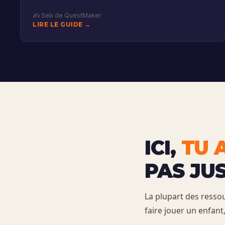
✍️ Seb de QuestMaker
LIRE LE GUIDE →
ICI,
TU 
PAS JU
La plupart des ressou
faire jouer un enfant,