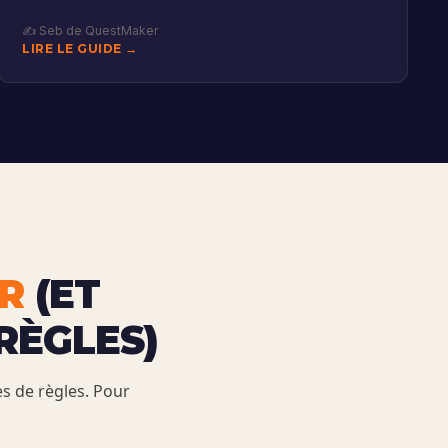
✍️ Seb de QuestMaker
LIRE LE GUIDE →
R
(ET
RÈGLES)
es de règles. Pour