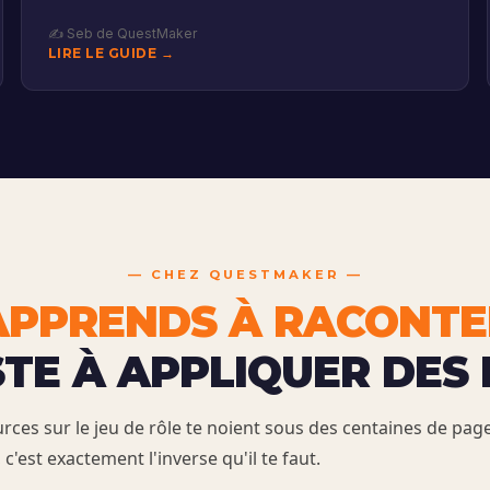
✍️ Seb de QuestMaker
LIRE LE GUIDE →
—
CHEZ QUESTMAKER —
APPRENDS À RACONTE
STE À APPLIQUER DES 
rces sur le jeu de rôle te noient sous des centaines de pag
 c'est exactement l'inverse qu'il te faut.