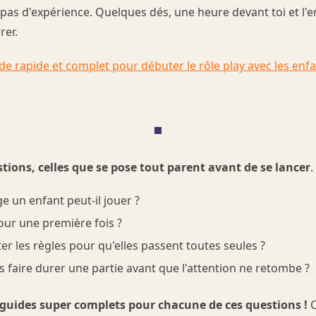
as d'expérience. Quelques dés, une heure devant toi et l'en
rer.
de rapide et complet pour débuter le rôle play avec les enf
stions, celles que se pose tout parent avant de se lancer
.
ge un enfant peut-il jouer ?
our une première fois ?
 les règles pour qu'elles passent toutes seules ?
faire durer une partie avant que l'attention ne retombe ?
e guides super complets pour chacune de ces questions !
C