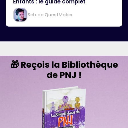
Enfants : le guide complet
Seb de QuestMaker
🎁 Reçois la Bibliothèque
de PNJ !