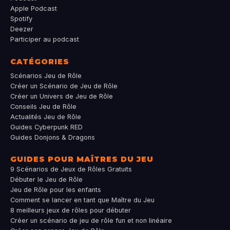
Apple Podcast
Spotify
Deezer
Participer au podcast
CATÉGORIES
Scénarios Jeu de Rôle
Créer un Scénario de Jeu de Rôle
Créer un Univers de Jeu de Rôle
Conseils Jeu de Rôle
Actualités Jeu de Rôle
Guides Cyberpunk RED
Guides Donjons & Dragons
GUIDES POUR MAÎTRES DU JEU
9 Scénarios de Jeux de Rôles Gratuits
Débuter le Jeu de Rôle
Jeu de Rôle pour les enfants
Comment se lancer en tant que Maître du Jeu
8 meilleurs jeux de rôles pour débuter
Créer un scénario de jeu de rôle fun et non linéaire