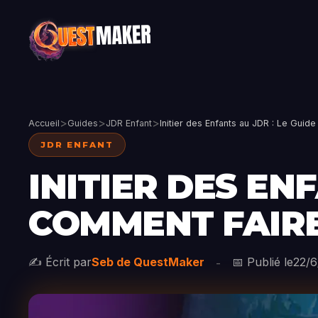
>
>
>
Accueil
Guides
JDR Enfant
Initier des Enfants au JDR : Le Gui
JDR ENFANT
INITIER DES EN
COMMENT FAIRE
✍️ Écrit par
Seb de QuestMaker
📅 Publié le
22/6
-