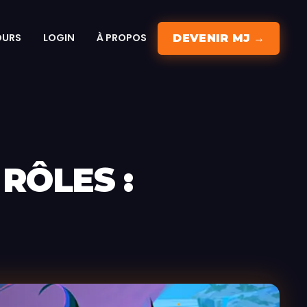
OURS
LOGIN
À PROPOS
DEVENIR MJ →
RÔLES :