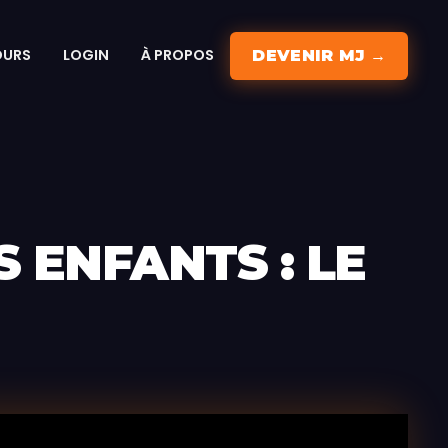
OURS
LOGIN
À PROPOS
DEVENIR MJ →
 ENFANTS : LE