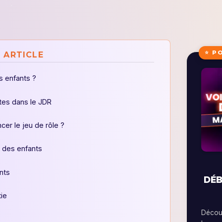
⭐ P
 ARTICLE
s enfants ?
ltes dans le JDR
er le jeu de rôle ?
 des enfants
nts
DÉB
tie
Découv