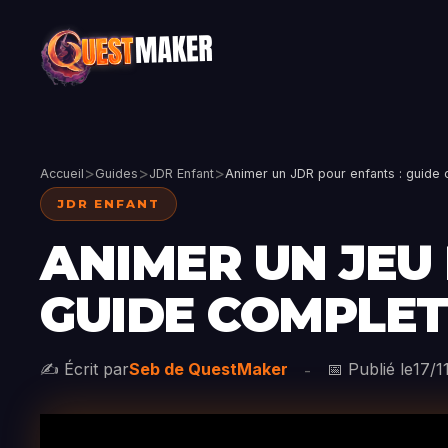
>
>
>
Accueil
Guides
JDR Enfant
Animer un JDR pour enfants : guide
JDR ENFANT
ANIMER UN JEU 
GUIDE COMPLET
✍️ Écrit par
Seb de QuestMaker
📅 Publié le
17/1
-