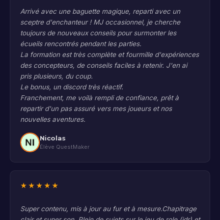
Arrivé avec une baguette magique, reparti avec un
sceptre d'enchanteur ! MJ occasionnel, je cherche
toujours de nouveaux conseils pour surmonter les
écueils rencontrés pendant les parties.
La formation est très complète et fourmille d'expériences
des concepteurs, de conseils faciles à retenir. J'en ai
pris plusieurs, du coup.
Le bonus, un discord très réactif.
Franchement, me voilà rempli de confiance, prêt à
repartir d'un pas assuré vers mes joueurs et nos
nouvelles aventures.
Nicolas
Élève QuestMaker
★★★★★
Super contenu, mis à jour au fur et à mesure.Chapitrage
clair et super son. Plein de sujets sur le jeu de role (jdr) et