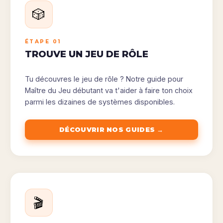
🎲
ÉTAPE 01
TROUVE UN JEU DE RÔLE
Tu découvres le jeu de rôle ? Notre guide pour
Maître du Jeu débutant va t'aider à faire ton choix
parmi les dizaines de systèmes disponibles.
DÉCOUVRIR NOS GUIDES →
🎬