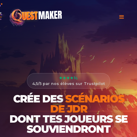
★★★★½
4,5/5 par nos élèves sur Trustpilot
CRÉE DES
SCÉNARIOS
DE JDR
DONT TES JOUEURS SE
SOUVIENDRONT