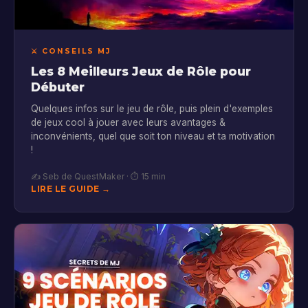
⭐ INCONTOURNABLE
⚔️ CONSEILS MJ
Les 8 Meilleurs Jeux de Rôle pour
Débuter
Quelques infos sur le jeu de rôle, puis plein d'exemples
de jeux cool à jouer avec leurs avantages &
inconvénients, quel que soit ton niveau et ta motivation
!
✍️ Seb de QuestMaker · ⏱️ 15 min
LIRE LE GUIDE →