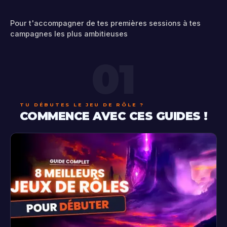
Pour t'accompagner de tes premières sessions à tes
campagnes les plus ambitieuses
01
TU DÉBUTES LE JEU DE RÔLE ?
COMMENCE AVEC CES GUIDES !