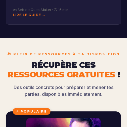
✍️ Seb de QuestMaker · ⏱️ 15 min
LIRE LE GUIDE →
🎁 PLEIN DE RESSOURCES À TA DISPOSITION
RÉCUPÈRE CES
RESSOURCES GRATUITES
!
Des outils concrets pour préparer et mener tes
parties, disponibles immédiatement.
⭐ POPULAIRE