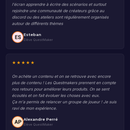
l'écran apprendre à écrire des scénarios et surtout
rejoindre une communauté de créateurs grâce au
discord ou des ateliers sont régulièrement organisés
autour de différents thèmes
Esteban
Élève QuestMaker
★★★★★
On achète un contenu et on se retrouve avec encore
plus de contenu ! Les Questmakers prennent en compte
nos retours pour améliorer leurs produits. On se sent
écoutés et on fait évoluer les choses avec eux.
Ça m'a permis de relancer un groupe de joueur ! Je suis
ravi de mon expérience.
Alexandre Perré
Élève QuestMaker