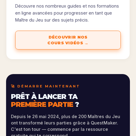
Découvre nos nombreux guides et nos formations
en ligne avancées pour progresser en tant que
Maître du Jeu sur des sujets précis.
DÉCOUVRIR NOS
COURS VIDÉOS →
🚀 DÉMARRE MAINTENANT
PRÊT À LANCER TA
PREMIÈRE PARTIE
?
Depuis le 26 mai 2024, plus de 200 Maîtres du Jeu
ont transformé leurs parties grâce à QuestMaker.
C'est ton tour — commence par la ressource
gratuite qui te correspond.