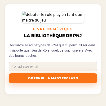
LIVRE NUMÉRIQUE
LA BIBLIOTHÈQUE DE PNJ
Découvre 14 archétypes de PNJ que tu peux utiliser dans
n'importe quel Jeu de Rôle, quelque soit l'univers. Avec
des bonus cachés !