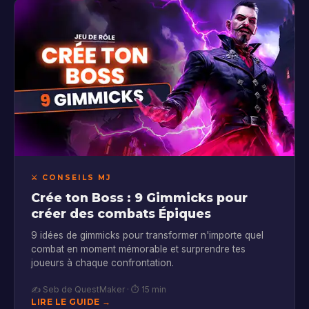
⭐ INCONTOURNABLE
⚔️ CONSEILS MJ
Crée ton Boss : 9 Gimmicks pour
créer des combats Épiques
9 idées de gimmicks pour transformer n'importe quel
combat en moment mémorable et surprendre tes
joueurs à chaque confrontation.
✍️ Seb de QuestMaker · ⏱️ 15 min
LIRE LE GUIDE →