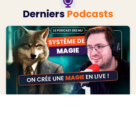
Derniers
Podcasts
On crée un SYSTÈME DE MAGIE pour
un JEU DE RÔLE en live ! 🧙
January 18, 2025