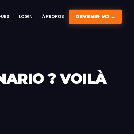
OURS
LOGIN
À PROPOS
DEVENIR MJ →
NARIO ? VOILÀ