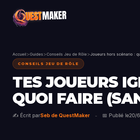
>
>
>
Accueil
Guides
Conseils Jeu de Rôle
Joueurs hors scénario : q
CONSEILS JEU DE RÔLE
TES JOUEURS I
QUOI FAIRE (SA
✍️ Écrit par
Seb de QuestMaker
📅 Publié le
20/
-