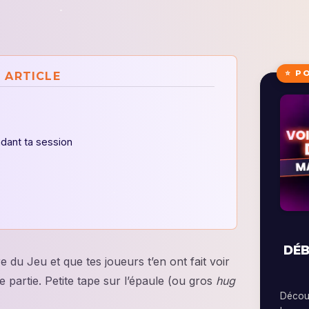
⭐ P
 ARTICLE
ndant ta session
DÉB
re du Jeu et que tes joueurs t’en ont fait voir
e partie. Petite tape sur l’épaule (ou gros
hug
Découv