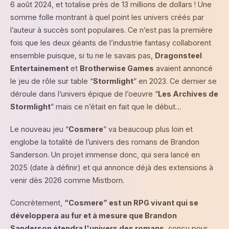
6 août 2024, et totalise près de 13 millions de dollars ! Une
somme folle montrant à quel point les univers créés par
l’auteur à succès sont populaires. Ce n’est pas la première
fois que les deux géants de l’industrie fantasy collaborent
ensemble puisque, si tu ne le savais pas,
Dragonsteel
Entertainement
et
Brotherwise Games
avaient annoncé
le jeu de rôle sur table “
Stormlight
” en 2023. Ce dernier se
déroule dans l’univers épique de l’oeuvre “
Les Archives de
Stormlight
” mais ce n’était en fait que le début…
Le nouveau jeu “
Cosmere
” va beaucoup plus loin et
englobe la totalité de l’univers des romans de Brandon
Sanderson. Un projet immense donc, qui sera lancé en
2025 (date à définir) et qui annonce déjà des extensions à
venir dès 2026 comme Mistborn.
Concrètement,
“Cosmere” est un RPG vivant qui se
développera au fur et à mesure que Brandon
Sanderson étendra l'univers des romans
, conçu pour