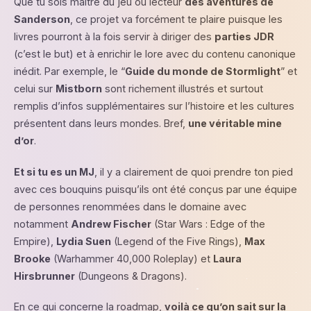
Que tu sois maître du jeu ou lecteur
des aventures de
Sanderson
, ce projet va forcément te plaire puisque les
livres pourront à la fois servir à diriger des
parties JDR
(c’est le but) et à enrichir le lore avec du contenu canonique
inédit. Par exemple, le “
Guide du monde de Stormlight
” et
celui sur
Mistborn
sont richement illustrés et surtout
remplis d’infos supplémentaires sur l’histoire et les cultures
présentent dans leurs mondes. Bref,
une véritable mine
d’or
.
Et si tu es un MJ
, il y a clairement de quoi prendre ton pied
avec ces bouquins puisqu’ils ont été conçus par une équipe
de personnes renommées dans le domaine avec
notamment
Andrew Fischer
(Star Wars : Edge of the
Empire),
Lydia Suen
(Legend of the Five Rings),
Max
Brooke
(Warhammer 40,000 Roleplay) et
Laura
Hirsbrunner
(Dungeons & Dragons).
En ce qui concerne la roadmap,
voilà ce qu’on sait sur la